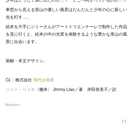
車窓から見える里山の優しい風景はだんだんと少年の心に新しい
光を灯す…。
絵本を片手にジミーさんがアートトリエンナーレで制作した作品
を見に行くと、絵本の中の光景を体験するような豊かな里山の風
景に出会います。
装幀・本文デザイン。
CL：株式会社
現代企画室
ジミー・リャオ
〈幾米〉 Jimmy Liao／著 岸田登美子／訳
Books
(
31
)