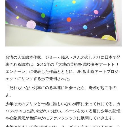
台湾の人気絵本作家、ジミー＜幾米＞さんの久しぶりに日本で発
表される絵本は、2015年の「大地の芸術祭 越後妻有アートトリ
エンナーレ」に発表した作品とともに、JR 飯山線アートプロジ
ェクトにリンクする形で発刊された。
「だれもいない列車にのる幸運に出会ったら、奇跡が起こるの
よ」
少年は犬のプリンと一緒に誰もいない列車に乗って旅にでる。カ
バンの中には思い出がいっぱい。ページをめくる度に少年の記憶
や心象風景が色鮮やかにファンタジックに展開していきます。
少年はどうして旅に出たのか…？ どこへ向かっているのか…？