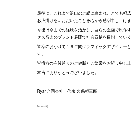
最後に、これまで沢山のご縁に恵まれ、とても幅
お声掛けをいただいたことを心から感謝申し上げ
今後は今までの経験を活かし、自らの企画で制作す
クス音楽のブランド展開で社会貢献を目指してい
皆様のおかげで１９年間グラフィックデザイナー
す。
皆様方の今後益々のご健勝とご繁栄をお祈り申し
本当にありがとうございました。
Ryan合同会社 代表 久保頼三郎
News
(
3
)